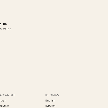
se un
s velas
47CANDLE
IDIOMAS
trar
English
gistrar
Español